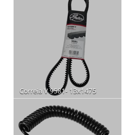
Correia V 9581- 13x1475